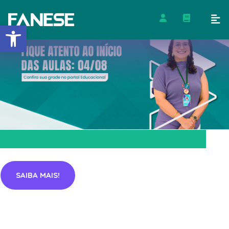
Barra de Ferramentas Abert
SAIBA MAIS!