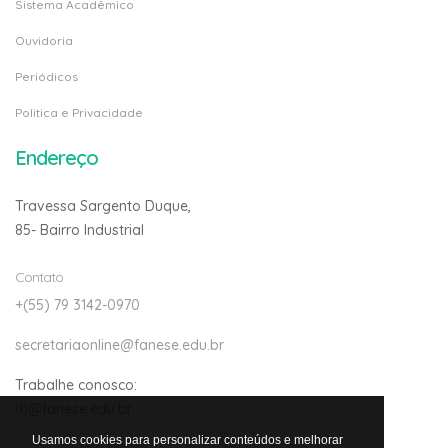
Sistema Acadêmico
Ouvidoria
Periódicos
Politica e Privacidade
Endereço
Travessa Sargento Duque,
85- Bairro Industrial
Contato
+(55) 79 3142-0970
secretariaonline@fanese.edu.br
Trabalhe conosco:
rh@fanese.edu.br
Usamos cookies para personalizar conteúdos e melhorar