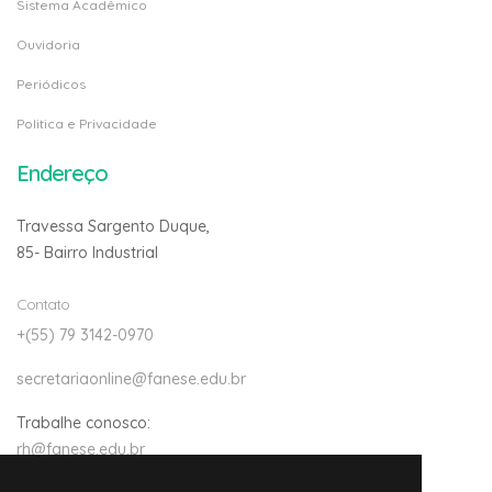
Sistema Acadêmico
Ouvidoria
Periódicos
Politica e Privacidade
Endereço
Travessa Sargento Duque,
85- Bairro Industrial
Contato
+(55) 79 3142-0970
secretariaonline@fanese.edu.br
Trabalhe conosco:
rh@fanese.edu.br