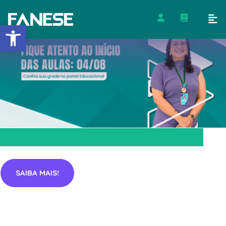
Barra de Ferramentas Abert
SAIBA MAIS!