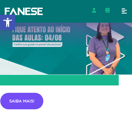
Barra de Ferramentas Abert
SAIBA MAIS!