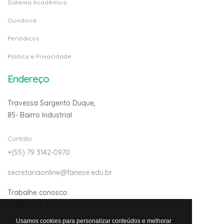
Sistema Acadêmico
Ouvidoria
Periódicos
Politica e Privacidade
Endereço
Travessa Sargento Duque,
85- Bairro Industrial
Contato
+(55) 79 3142-0970
secretariaonline@fanese.edu.br
Trabalhe conosco:
rh@fanese.edu.br
Usamos cookies para personalizar conteúdos e melhorar