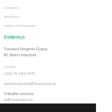
Ouvidoria
Periódicos
Politica e Privacidade
Endereço
Travessa Sargento Duque,
85- Bairro Industrial
Contato
+(55) 79 3142-0970
secretariaonline@fanese.edu.br
Trabalhe conosco:
rh@fanese.edu.br