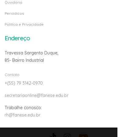
Ouvidoria
Periódicos
Politica e Privacidade
Endereço
Travessa Sargento Duque,
85- Bairro Industrial
Contato
+(55) 79 3142-0970
secretariaonline@fanese.edu.br
Trabalhe conosco:
rh@fanese.edu.br