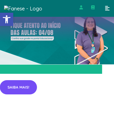
Barra de Ferramentas Abert
SAIBA MAIS!