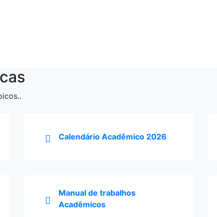
calendário 2026
Confira os estágios
disponíveis
Clique para acessar!
ACESSAR
ACESSAR
cas
icos..
Calendário Acadêmico 2026
Manual de trabalhos
Acadêmicos