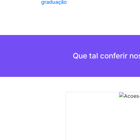
graduação
Que tal conferir n