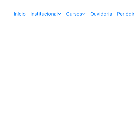
Início
Institucional
Cursos
Ouvidoria
Periódi
a
Confira o
Vagas de Estági