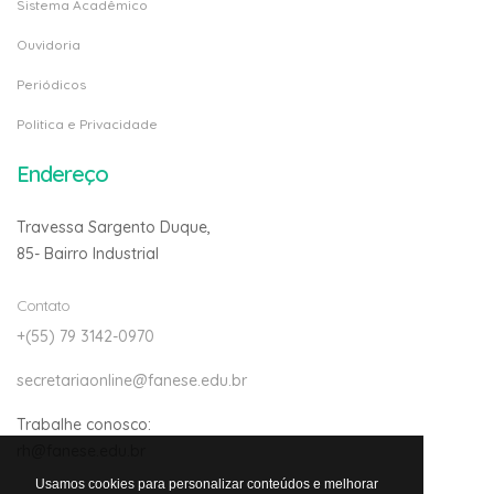
Sistema Acadêmico
Ouvidoria
Periódicos
Politica e Privacidade
Endereço
Travessa Sargento Duque,
85- Bairro Industrial
Contato
+(55) 79 3142-0970
secretariaonline@fanese.edu.br
Trabalhe conosco:
rh@fanese.edu.br
Usamos cookies para personalizar conteúdos e melhorar