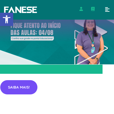
Barra de Ferramentas Abert
SAIBA MAIS!