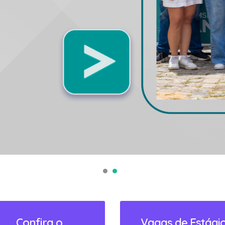
Confira o
Vagas de Estági
calendário 2026
Confira os estágios
disponíveis
Clique para acessar!
ACESSAR
ACESSAR