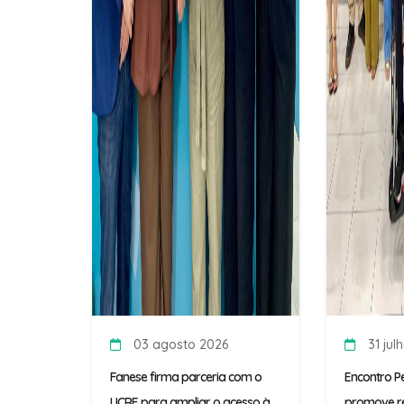
03 agosto 2026
31 jul
Fanese firma parceria com o
Encontro P
LICRE para ampliar o acesso à
promove re
assistência jurídica
propósito e
prática do ..