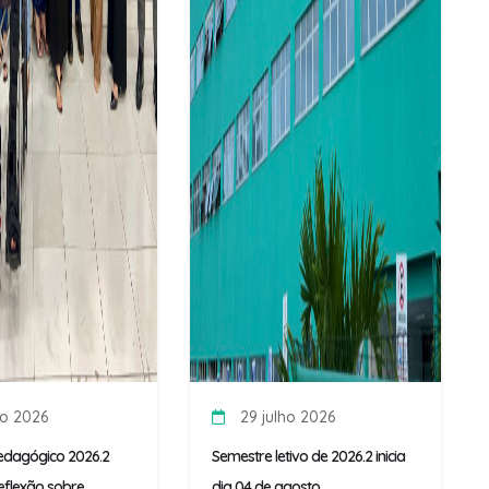
ho 2026
29 julho 2026
edagógico 2026.2
Semestre letivo de 2026.2 inicia
flexão sobre
dia 04 de agosto
 fortalecimento da
.