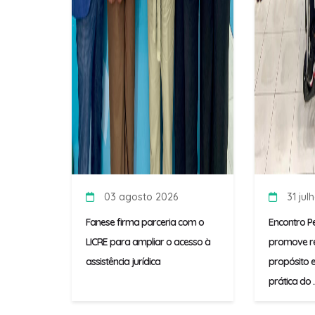
03 agosto 2026
31 jul
Fanese firma parceria com o
Encontro P
LICRE para ampliar o acesso à
promove re
assistência jurídica
propósito e
prática do ..