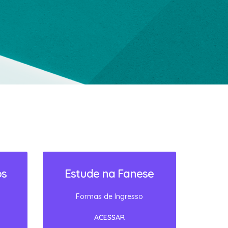
os
Estude na Fanese
Formas de Ingresso
ACESSAR