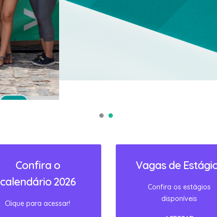
Confira o
Vagas de Estági
calendário 2026
Confira os estágios
disponíveis
Clique para acessar!
ACESSAR
ACESSAR