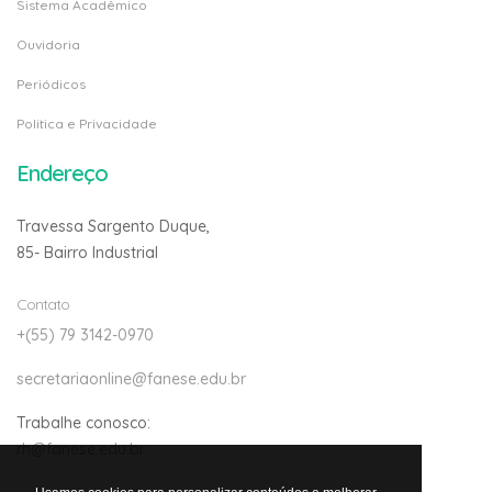
Sistema Acadêmico
Ouvidoria
Periódicos
Politica e Privacidade
Endereço
Travessa Sargento Duque,
85- Bairro Industrial
Contato
+(55) 79 3142-0970
secretariaonline@fanese.edu.br
Trabalhe conosco:
rh@fanese.edu.br