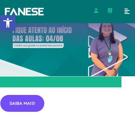
Barra de Ferramentas Abert
SAIBA MAIS!