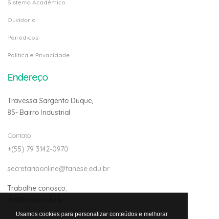
Sistema Acadêmico
Ouvidoria
Periódicos
Politica e Privacidade
Endereço
Travessa Sargento Duque,
85- Bairro Industrial
Contato
+(55) 79 3142-0970
secretariaonline@fanese.edu.br
Trabalhe conosco:
rh@fanese.edu.br
Usamos cookies para personalizar conteúdos e melhorar