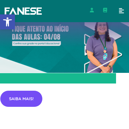
Barra de Ferramentas Abert
SAIBA MAIS!