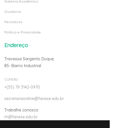
Sistema Acadêmico
Ouvidoria
Periódicos
Politica e Privacidade
Endereço
Travessa Sargento Duque,
85- Bairro Industrial
Contato
+(55) 79 3142-0970
secretariaonline@fanese.edu.br
Trabalhe conosco:
rh@fanese.edu.br