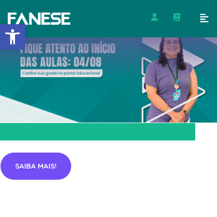
Barra de Ferramentas Abert
SAIBA MAIS!