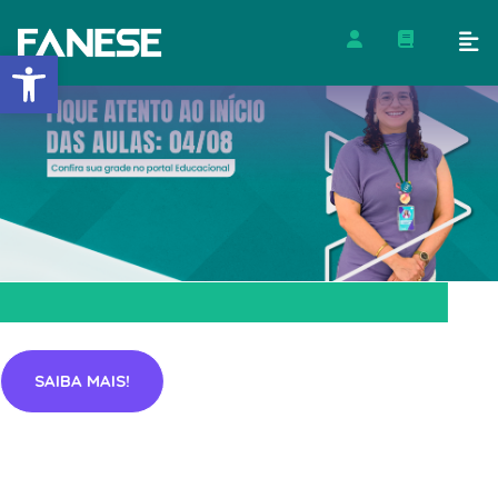
Barra de Ferramentas Abert
SAIBA MAIS!